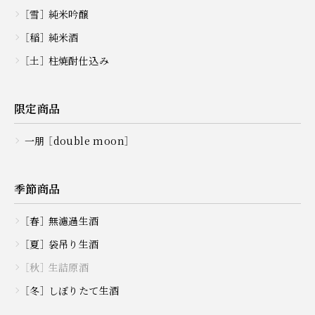
［雪］ 純米吟醸
［稲］ 純米酒
［土］ 柱焼酎仕込み
限定商品
一朋 ［double moon］
季節商品
［春］ 無濾過生酒
［夏］ 袋吊り生酒
［秋］ 生詰原酒
［冬］ しぼりたて生酒