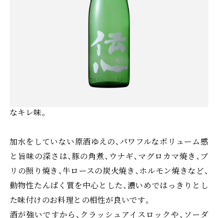
通年商品「伝心 稲」の原酒（無加水）を、貯蔵タンクの中
で夏越し熟成させます。そして味わいの角が取れて、ま
ろやかになった秋の頃、瓶詰め時の火入れ（熱処理）をし
ない「生詰」で出荷をします。
もぎたてメロンの初々しい香り。みずみずしく爽やかな
酸味と、成熟したビターネス。そして刹那に消える透明
なキレ味。
加水をしていない原酒ゆえの、パワフルなボリューム感
と旨味の深さは、豚の角煮、ウナギ、マグロカマ焼き、ブ
リの照り焼き、牛ロースの炭火焼き、ホルモン焼きなど、
動物性たんぱく質を中心とした、濃いめではっきりとし
た味付けのお料理との相性が良いです。
酒が強いですから、クラッシュアイスロックや、ソーダ