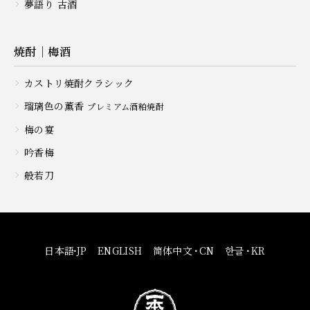
夢語り 古酒
焼酎｜梅酒
カストリ焼酎クラシック
瑠璃色の薫香
プレミアム酒粕焼酎
梅の宴
吟香梅
般若刀
日本語
・
JP
ENGLISH
简体中文
・
CN
한글
・
KR