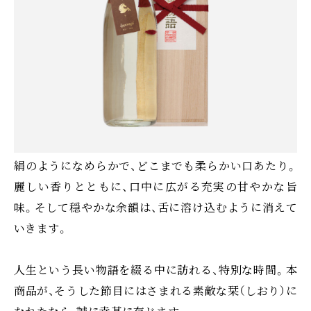
ひとりひとりの、
特別な物語の中に。
福井県オリジナル高級酒米「さかほまれ」で醸す、
年に一度の最上級限定酒、一本義物語。
酒造り職人の夢と信念をかけて生み出す特別な香味は、
絹のようになめらかで、どこまでも柔らかい口あたり。
麗しい香りとともに、口中に広がる充実の甘やかな旨
味。そして穏やかな余韻は、舌に溶け込むように消えて
いきます。
人生という長い物語を綴る中に訪れる、特別な時間。本
商品が、そうした節目にはさまれる素敵な栞（しおり）に