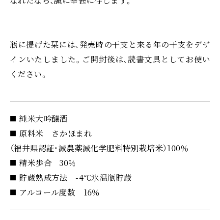
なれたなら、誠に幸甚に存じます。
瓶に提げた栞には、発売時の干支と来る年の干支をデザ
インいたしました。ご開封後は、読書文具としてお使い
ください。
純米大吟醸酒
原料米 さかほまれ
（福井県認証・減農薬減化学肥料特別栽培米）100％
精米歩合 30％
貯蔵熟成方法 -4℃氷温瓶貯蔵
アルコール度数 16％