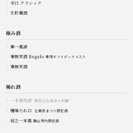
辛口 クラシック
生貯蔵酒
極み酒
第一義諦
事無笑酒 Regalo
専用ギフトボックス入り
事無笑酒
稀れ酒
一本義物語
限定仕込 純米大吟醸
槽場たれ口
左義長まつり限定酒
秘之一本義
勝山市内限定酒