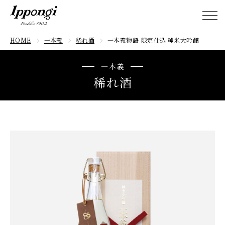
HOME
HOME
一本義
稀れ酒
一本義物語
限定仕込 純米大吟醸
一本義
稀れ酒
1800ml 瓶（化粧箱入り）
一本義物語
限定仕込 純米大吟醸