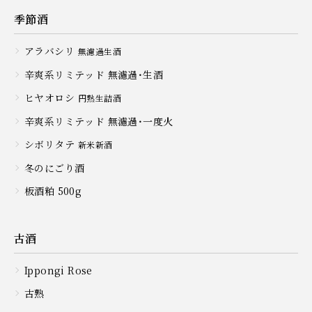
季節酒
アラバシリ
無濾過生酒
辛爽系リミテッド 無濾過・生酒
ヒヤオロシ
円熟生詰酒
辛爽系リミテッド 無濾過・一度火
シボリタテ
新米新酒
冬のにごり酒
板酒粕 500g
古酒
Ippongi Rose
古熟